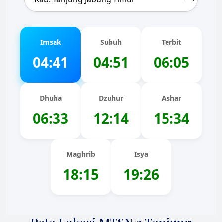
Imsak
Subuh
Terbit
04:41
04:51
06:05
Dhuha
Dzuhur
Ashar
06:33
12:14
15:34
Maghrib
Isya
18:15
19:26
Peta Lokasi MTSN 3 Tanjung